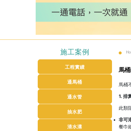
施工案例
H
工程實績
馬桶
通馬桶
馬桶
1.
通水管
此類
抽水肥
非可
清水溝
餐巾