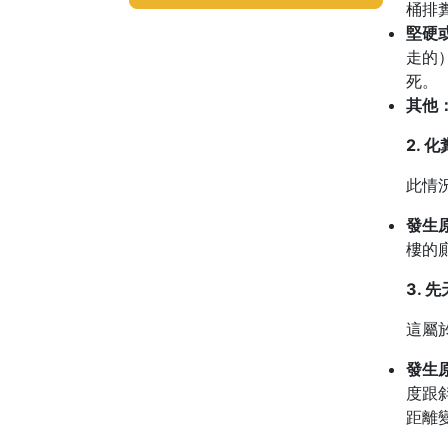
桶排
堅硬
走的
死。
其他
2. 
此情
發生
樓的
3. 
這屬
發生
度跟
距離