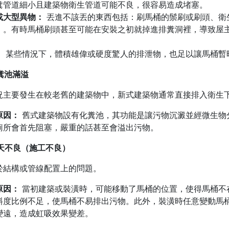
糞管道細小且建築物衛生管道可能不良，很容易造成堵塞。
或大型異物：
丟進不該丟的東西包括：刷馬桶的鬃刷或刷頭、衛
）。有時馬桶刷頭甚至可能在安裝之初就掉進排糞洞裡，導致屋
：
某些情況下，體積雄偉或硬度驚人的排泄物，也足以讓馬桶暫
化糞池滿溢
況主要發生在較老舊的建築物中，新式建築物通常直接排入衛生
原因：
舊式建築物設有化糞池，其功能是讓污物沉澱並經微生物
廁所會首先阻塞，嚴重的話甚至會溢出污物。
先天不良（施工不良）
於結構或管線配置上的問題。
原因：
當初建築或裝潢時，可能移動了馬桶的位置，使得馬桶不
斜度比例不足，使馬桶不易排出污物。此外，裝潢時任意變動馬
變遠，造成虹吸效果變差。