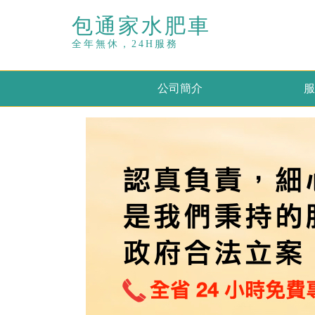
包通家水肥車
全年無休，24H服務
公司簡介
服