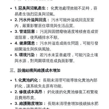
1. 惡臭與沼氣產生：
化糞池處理效能不足時，容
易產生強烈惡臭與沼氣。
2. 污水外溢與回流：
污水可能外溢或回流至室
內，嚴重影響居住環境與生活品質。
3. 管道阻塞：
污泥與固體廢物過度堆積會造成管
道阻塞，使馬桶排水不順。
4. 健康隱患：
污水外溢造成衛生問題，可能引發
細菌滋生與疾病風險。
5. 環境污染：
若污水未妥善處理，可能污染土壤
與水源，對周圍環境造成負面影響。
三、設備結構與維護成本增加
1. 化糞池鈣化：
長期未清理可能導致化糞池內部
鈣化，讓系統失去原有功能。
2. 修復成本高昂：
鈣化後的化糞池修復工程繁複
且費用昂貴。
3. 維護難度增加：
長期未清理會增加後續抽水肥