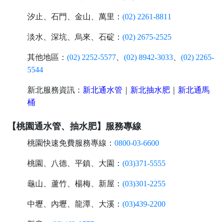
汐止、石門、金山、萬里：
(02) 2261-8811
淡水、深坑、烏來、石碇：
(02) 2675-2525
其他地區：
(02) 2252-5577
、
(02) 8942-3033
、
(02) 2265-
5544
新北服務資訊：
新北通水管
｜
新北抽水肥
｜
新北通馬
桶
【桃園通水管、抽水肥】服務專線
桃園快速免費服務專線：
0800-03-6600
桃園、八德、平鎮、大園：
(03)371-5555
龜山、蘆竹、楊梅、新屋：
(03)301-2255
中壢、內壢、龍潭、大溪：
(03)439-2200