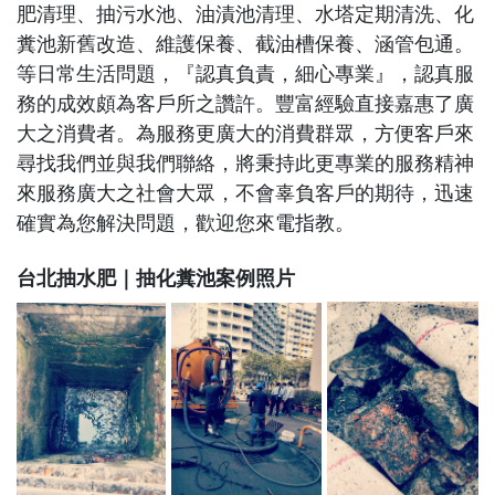
肥清理、抽污水池、油漬池清理、水塔定期清洗、化
糞池新舊改造、維護保養、截油槽保養、涵管包通。
等日常生活問題，『認真負責，細心專業』，認真服
務的成效頗為客戶所之讚許。豐富經驗直接嘉惠了廣
大之消費者。為服務更廣大的消費群眾，方便客戶來
尋找我們並與我們聯絡，將秉持此更專業的服務精神
來服務廣大之社會大眾，不會辜負客戶的期待，迅速
確實為您解決問題，歡迎您來電指教。
台北抽水肥｜抽化糞池案例照片