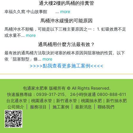
通大樓2樓的馬桶的排糞管
幸福久久窩 中山故事館 ...
more
馬桶沖水緩慢的可能原因
馬桶沖水不順暢，可能是以下三種主要原因之一： 1. 虹吸效應不足
或水量不...
more
通馬桶用什麼方法最有效？
最有效的通馬桶方法取決於堵塞的根本原因與阻塞物的性質。以下
依「阻塞類型」條...
more
>>>>點我查看更多施工案例<<<<
包通家水肥車 版權所有 © All Rights Reserved.
快速服務專線：
0939-317-215
、 24小時快速通
0800-888-611
台北通水管
｜
桃園通水管
｜
新竹通水管
｜
桃園抽水肥
｜
新竹抽水肥
公司簡介
服務項目
施工案例
最新消息
聯絡我們