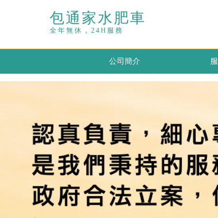
包通家水肥車
全年無休，24H服務
公司簡介
服