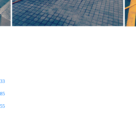
633
585
055