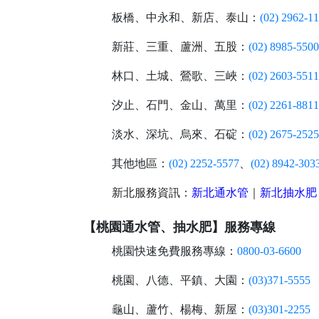
板橋、中永和、新店、泰山：
(02) 2962-1
新莊、三重、蘆洲、五股：
(02) 8985-5500
林口、土城、鶯歌、三峽：
(02) 2603-5511
汐止、石門、金山、萬里：
(02) 2261-8811
淡水、深坑、烏來、石碇：
(02) 2675-2525
其他地區：
(02) 2252-5577
、
(02) 8942-303
新北服務資訊：
新北通水管
｜
新北抽水肥
【桃園通水管、抽水肥】服務專線
桃園快速免費服務專線：
0800-03-6600
桃園、八德、平鎮、大園：
(03)371-5555
龜山、蘆竹、楊梅、新屋：
(03)301-2255