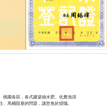
、桃園各區，各式建築抽水肥、化糞池清
住、馬桶阻塞的問題，讓您免於煩惱。